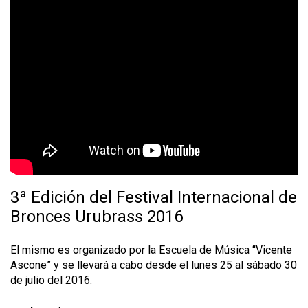
t
e
t
o
P
o
r
t
o
A
l
3ª Edición del Festival Internacional de
e
Bronces Urubrass 2016
g
r
El mismo es organizado por la Escuela de Música “Vicente
Ascone” y se llevará a cabo desde el lunes 25 al sábado 30
e
de julio del 2016.
e