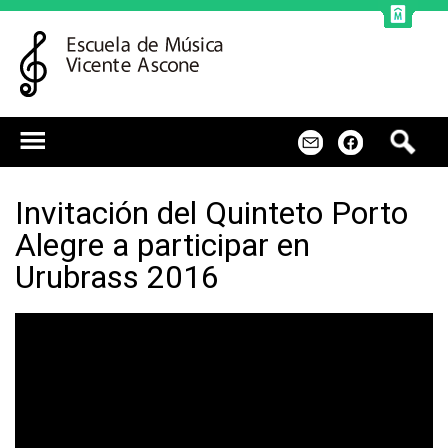
Jump to navigation
B
m
f
u
s
c
Invitación del Quinteto Porto
a
Alegre a participar en
r
Urubrass 2016
Q
u
i
n