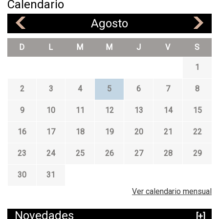
n
Calendario
U
Agosto
«
»
r
u
D
L
M
M
J
V
S
B
1
r
a
2
3
4
5
6
7
8
s
s
9
10
11
12
13
14
15
2
16
17
18
19
20
21
22
0
1
23
24
25
26
27
28
29
6
30
31
Ver calendario mensual
Novedades
[+]