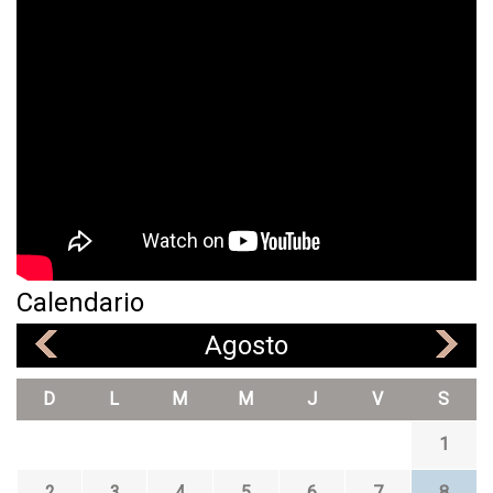
Calendario
Agosto
«
»
D
L
M
M
J
V
S
1
2
3
4
5
6
7
8