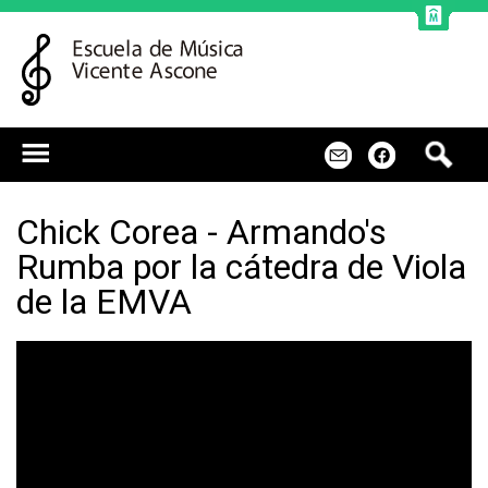
Jump to navigation
B
m
f
u
s
c
Chick Corea - Armando's
a
Rumba por la cátedra de Viola
r
de la EMVA